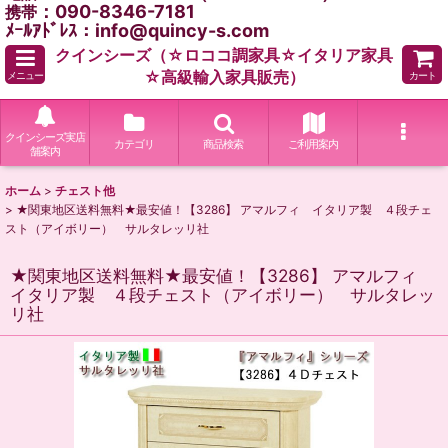
：090-8346-7181
携帯
ﾒｰﾙｱﾄﾞﾚｽ：info@quincy-s.com
クインシーズ（☆ロココ調家具☆イタリア家具
☆高級輸入家具販売）
メニュー
カート
クインシーズ実店
カテゴリ
商品検索
ご利用案内
舗案内
ホーム
>
チェスト他
>
★関東地区送料無料★最安値！【3286】 アマルフィ イタリア製 ４段チェ
スト（アイボリー） サルタレッリ社
★関東地区送料無料★最安値！【3286】 アマルフィ
イタリア製 ４段チェスト（アイボリー） サルタレッ
リ社