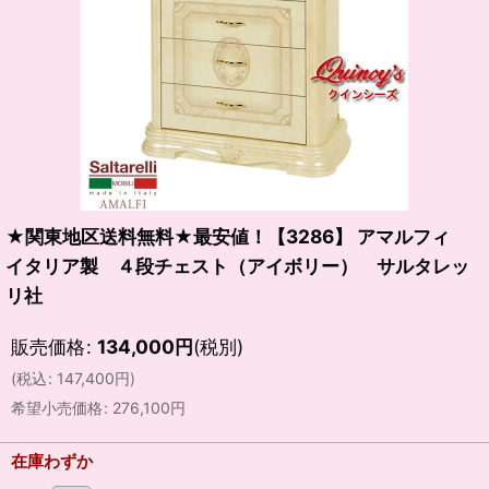
★関東地区送料無料★最安値！【3286】 アマルフィ
イタリア製 ４段チェスト（アイボリー） サルタレッ
リ社
販売価格
:
134,000
円
(税別)
(
税込
:
147,400
円
)
希望小売価格
:
276,100
円
在庫わずか