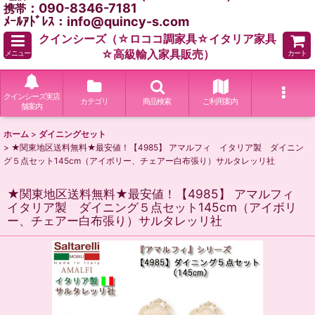
：090-8346-7181
携帯
ﾒｰﾙｱﾄﾞﾚｽ：info@quincy-s.com
クインシーズ（☆ロココ調家具☆イタリア家具
☆高級輸入家具販売）
メニュー
カート
クインシーズ実店
カテゴリ
商品検索
ご利用案内
舗案内
ホーム
>
ダイニングセット
>
★関東地区送料無料★最安値！【4985】 アマルフィ イタリア製 ダイニン
グ５点セット145cm（アイボリー、チェアー白布張り）サルタレッリ社
★関東地区送料無料★最安値！【4985】 アマルフィ
イタリア製 ダイニング５点セット145cm（アイボリ
ー、チェアー白布張り）サルタレッリ社