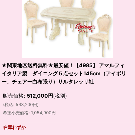
★関東地区送料無料★最安値！【4985】 アマルフィ
イタリア製 ダイニング５点セット145cm（アイボリ
ー、チェアー白布張り）サルタレッリ社
販売価格
:
512,000
円
(税別)
(
税込
:
563,200
円
)
希望小売価格
:
1,054,900
円
在庫わずか