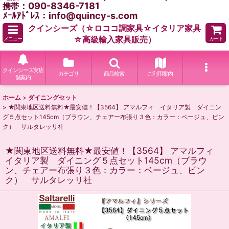
：090-8346-7181
携帯
ﾒｰﾙｱﾄﾞﾚｽ：info@quincy-s.com
クインシーズ（☆ロココ調家具☆イタリア家具
☆高級輸入家具販売）
メニュー
カート
クインシーズ実店
カテゴリ
商品検索
ご利用案内
舗案内
ホーム
>
ダイニングセット
>
★関東地区送料無料★最安値！【3564】 アマルフィ イタリア製 ダイニン
グ５点セット145cm（ブラウン、チェアー布張り３色：カラー：ベージュ、ピン
ク） サルタレッリ社
★関東地区送料無料★最安値！【3564】 アマルフィ
イタリア製 ダイニング５点セット145cm（ブラウ
ン、チェアー布張り３色：カラー：ベージュ、ピン
ク） サルタレッリ社