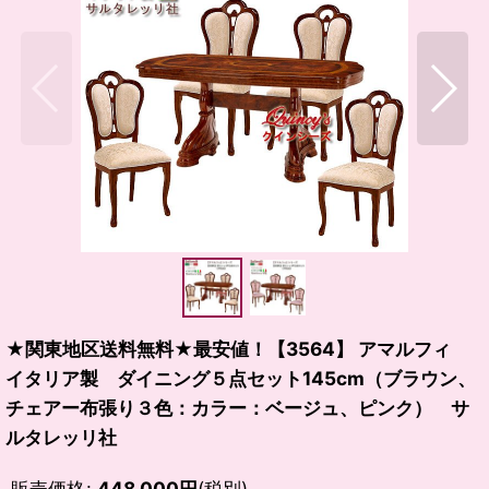
★関東地区送料無料★最安値！【3564】 アマルフィ
イタリア製 ダイニング５点セット145cm（ブラウン、
チェアー布張り３色：カラー：ベージュ、ピンク） サ
ルタレッリ社
販売価格
:
448,000
円
(税別)