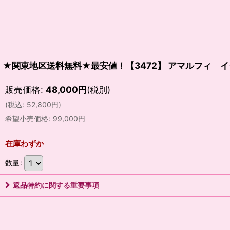
★関東地区送料無料★最安値！【3472】 アマルフィ
販売価格
:
48,000
円
(税別)
(
税込
:
52,800
円
)
希望小売価格
:
99,000
円
在庫わずか
数量
:
返品特約に関する重要事項