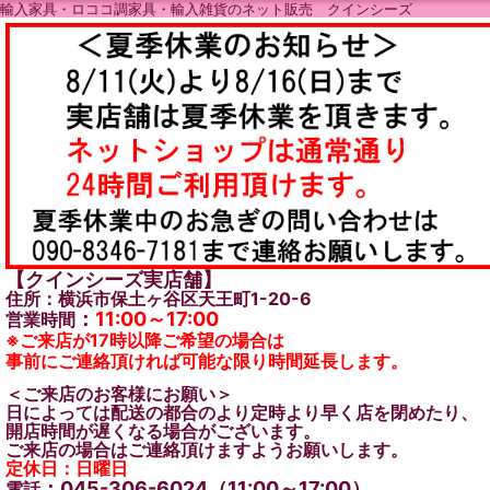
輸入家具・ロココ調家具・輸入雑貨のネット販売 クインシーズ
【クインシーズ実店舗】
住所：横浜市保土ヶ谷区天王町1-20-6
：
11:00～17:00
営業時間
※ご来店が17時以降ご希望の場合は
事前にご連絡頂ければ可能な限り時間延長します。
＜ご来店のお客様にお願い＞
日によっては配送の都合のより定時より早く店を閉めたり、
開店時間が遅くなる場合がございます。
ご来店の場合はご連絡頂けますようお願いします。
定休日：日曜日
：045-306-6024（11:00～17:00）
電話