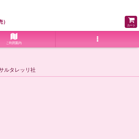
売）
カート
ご利用案内
 サルタレッリ社