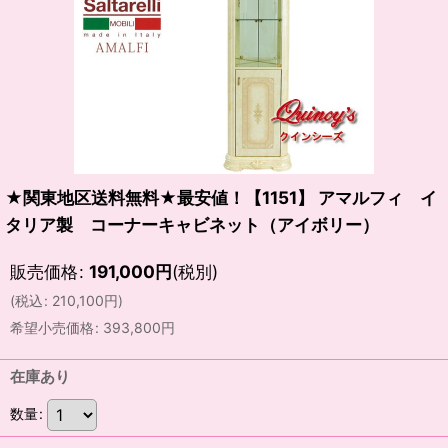
★関東地区送料無料★最安値！【1151】 アマルフィ イ
タリア製 コーナーキャビネット（アイボリー）
販売価格
:
191,000
円
(税別)
(
税込
:
210,100
円
)
希望小売価格
:
393,800
円
在庫あり
数量
: