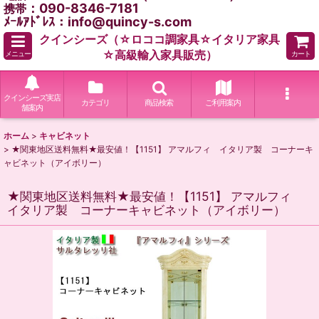
：090-8346-7181
携帯
ﾒｰﾙｱﾄﾞﾚｽ：info@quincy-s.com
クインシーズ（☆ロココ調家具☆イタリア家具
☆高級輸入家具販売）
メニュー
カート
クインシーズ実店
カテゴリ
商品検索
ご利用案内
舗案内
ホーム
>
キャビネット
>
★関東地区送料無料★最安値！【1151】 アマルフィ イタリア製 コーナーキ
ャビネット（アイボリー）
★関東地区送料無料★最安値！【1151】 アマルフィ
イタリア製 コーナーキャビネット（アイボリー）