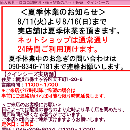
輸入家具・ロココ調家具・輸入雑貨のネット販売 クインシーズ
【クインシーズ実店舗】
住所：横浜市保土ヶ谷区天王町1-20-6
：
11:00～17:00
営業時間
※ご来店が17時以降ご希望の場合は
事前にご連絡頂ければ可能な限り時間延長します。
＜ご来店のお客様にお願い＞
日によっては配送の都合のより定時より早く店を閉めたり、
開店時間が遅くなる場合がございます。
ご来店の場合はご連絡頂けますようお願いします。
定休日：日曜日
：045-306-6024（11:00～17:00）
電話