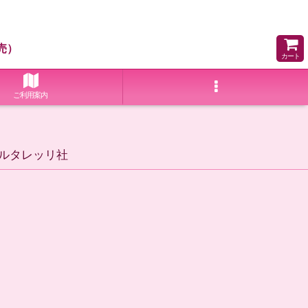
売）
カート
ご利用案内
 サルタレッリ社