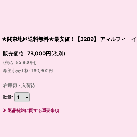
★関東地区送料無料★最安値！【3289】 アマルフィ
販売価格
:
78,000
円
(税別)
(
税込
:
85,800
円
)
希望小売価格
:
160,600
円
在庫切・入荷待
数量
:
返品特約に関する重要事項