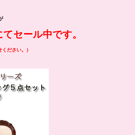
が
にてセール中です。
せください。）