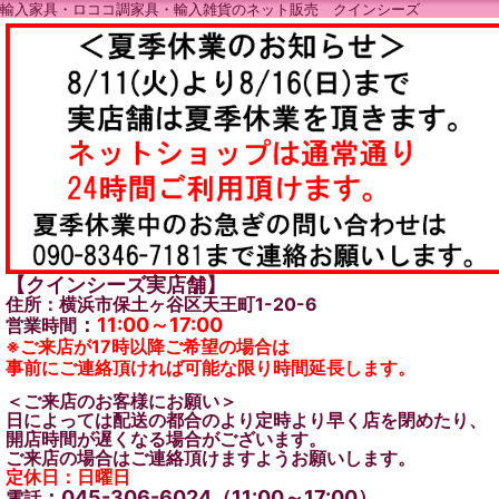
輸入家具・ロココ調家具・輸入雑貨のネット販売 クインシーズ
【クインシーズ実店舗】
住所：横浜市保土ヶ谷区天王町1-20-6
：
11:00～17:00
営業時間
※ご来店が17時以降ご希望の場合は
事前にご連絡頂ければ可能な限り時間延長します。
＜ご来店のお客様にお願い＞
日によっては配送の都合のより定時より早く店を閉めたり、
開店時間が遅くなる場合がございます。
ご来店の場合はご連絡頂けますようお願いします。
定休日：日曜日
：045-306-6024（11:00～17:00）
電話