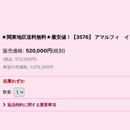
★関東地区送料無料★最安値！【3576】 アマルフィ 
販売価格
:
520,000
円
(税別)
(
税込
:
572,000
円
)
希望小売価格
:
1,070,300
円
在庫わずか
数量
:
返品特約に関する重要事項