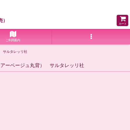
売）
カート
ご利用案内
） サルタレッリ社
チェアーベージュ丸背） サルタレッリ社