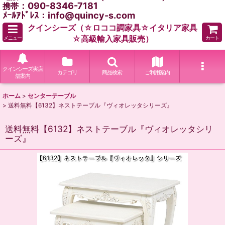
：090-8346-7181
携帯
ﾒｰﾙｱﾄﾞﾚｽ：info@quincy-s.com
クインシーズ（☆ロココ調家具☆イタリア家具
☆高級輸入家具販売）
メニュー
カート
クインシーズ実店
カテゴリ
商品検索
ご利用案内
舗案内
ホーム
>
センターテーブル
>
送料無料【6132】ネストテーブル『ヴィオレッタシリーズ』
送料無料【6132】ネストテーブル『ヴィオレッタシリ
ーズ』