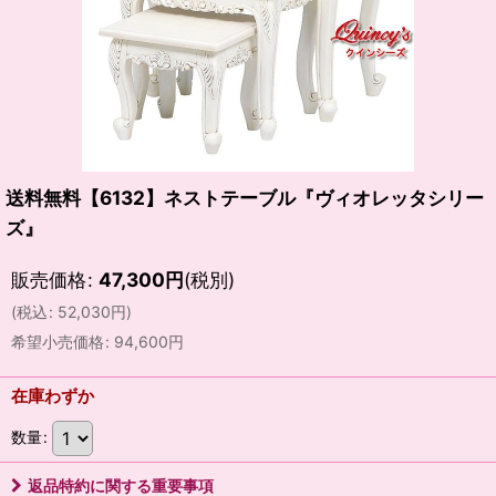
送料無料【6132】ネストテーブル『ヴィオレッタシリー
ズ』
販売価格
:
47,300
円
(税別)
(
税込
:
52,030
円
)
希望小売価格
:
94,600
円
在庫わずか
数量
:
返品特約に関する重要事項