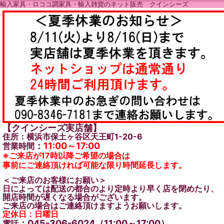
輸入家具・ロココ調家具・輸入雑貨のネット販売 クインシーズ
【クインシーズ実店舗】
住所：横浜市保土ヶ谷区天王町1-20-6
：
11:00～17:00
営業時間
※ご来店が17時以降ご希望の場合は
事前にご連絡頂ければ可能な限り時間延長します。
＜ご来店のお客様にお願い＞
日によっては配送の都合のより定時より早く店を閉めたり、
開店時間が遅くなる場合がございます。
ご来店の場合はご連絡頂けますようお願いします。
定休日：日曜日
：045-306-6024（11:00～17:00）
電話