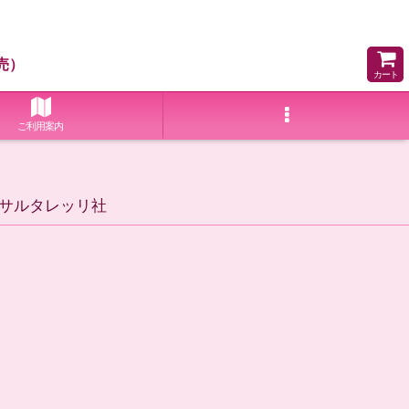
売）
カート
ご利用案内
）サルタレッリ社