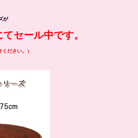
ズが
にてセール中です。
せください。）