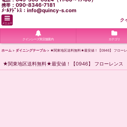
：090-8346-7181
携帯
ﾒｰﾙｱﾄﾞﾚｽ：info@quincy-s.com
ク
メニュー
クインシーズ実店舗案内
カテゴリ
ホーム
>
ダイニングテーブル
>
★関東地区送料無料★最安値！【0946】 フロ
★関東地区送料無料★最安値！【0946】 フローレン