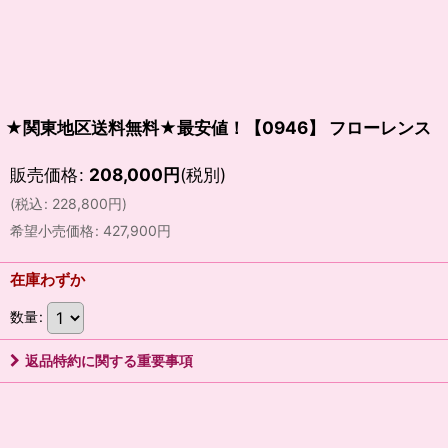
★関東地区送料無料★最安値！【0946】 フローレン
販売価格
:
208,000
円
(税別)
(
税込
:
228,800
円
)
希望小売価格
:
427,900
円
在庫わずか
数量
:
返品特約に関する重要事項