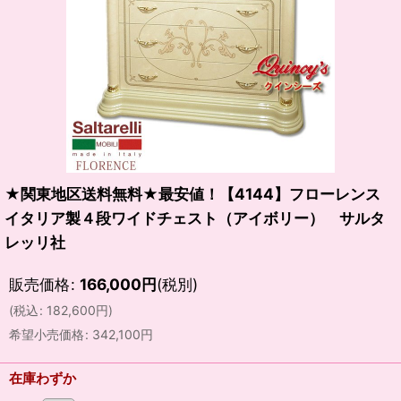
★関東地区送料無料★最安値！【4144】フローレンス
イタリア製４段ワイドチェスト（アイボリー） サルタ
レッリ社
販売価格
:
166,000
円
(税別)
(
税込
:
182,600
円
)
希望小売価格
:
342,100
円
在庫わずか