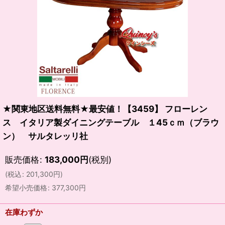
★関東地区送料無料★最安値！【3459】 フローレン
ス イタリア製ダイニングテーブル １45ｃｍ（ブラウ
ン） サルタレッリ社
販売価格
:
183,000
円
(税別)
(
税込
:
201,300
円
)
希望小売価格
:
377,300
円
在庫わずか