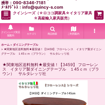
：090-8346-7181
携帯
ﾒｰﾙｱﾄﾞﾚｽ：info@quincy-s.com
クインシーズ（☆ロココ調家具☆イタリア家具
☆高級輸入家具販売）
メニュー
カート
クインシーズ実店
カテゴリ
商品検索
ご利用案内
舗案内
ホーム
>
ダイニングテーブル
>
★関東地区送料無料★最安値！【3459】 フローレンス イタリア製ダイニン
グテーブル １45ｃｍ（ブラウン） サルタレッリ社
★関東地区送料無料★最安値！【3459】 フローレン
ス イタリア製ダイニングテーブル １45ｃｍ（ブラ
ウン） サルタレッリ社