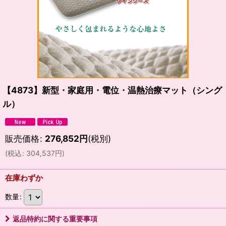
【4873】新型・家庭用・電位・温熱治療マット（シング
ル）
販売価格
:
276,852
円
(税別)
(
税込
:
304,537
円
)
在庫わずか
数量
:
返品特約に関する重要事項