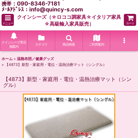
：090-8346-7181
携帯
ﾒｰﾙｱﾄﾞﾚｽ：info@quincy-s.com
クインシーズ（☆ロココ調家具☆イタリア家具
☆高級輸入家具販売）
メニュー
カート
クインシーズ実店
カテゴリ
商品検索
ご利用案内
舗案内
ホーム
>
温熱布団／健康グッズ
>
【4873】新型・家庭用・電位・温熱治療マット（シングル）
【4873】新型・家庭用・電位・温熱治療マット（シン
グル）