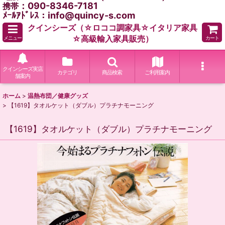
：090-8346-7181
携帯
ﾒｰﾙｱﾄﾞﾚｽ：info@quincy-s.com
クインシーズ（☆ロココ調家具☆イタリア家具
☆高級輸入家具販売）
メニュー
カート
クインシーズ実店
カテゴリ
商品検索
ご利用案内
舗案内
ホーム
>
温熱布団／健康グッズ
>
【1619】タオルケット（ダブル）プラチナモーニング
【1619】タオルケット（ダブル）プラチナモーニング