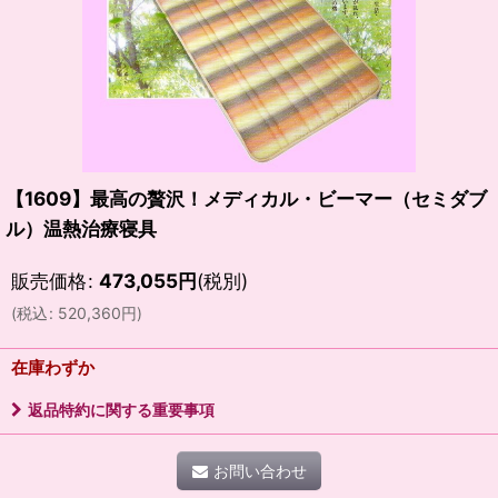
【1609】最高の贅沢！メディカル・ビーマー（セミダブ
ル）温熱治療寝具
販売価格
:
473,055
円
(税別)
(
税込
:
520,360
円
)
在庫わずか
返品特約に関する重要事項
お問い合わせ