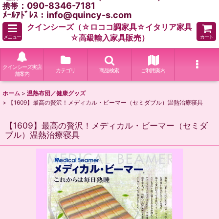
：090-8346-7181
携帯
ﾒｰﾙｱﾄﾞﾚｽ：info@quincy-s.com
クインシーズ（☆ロココ調家具☆イタリア家具
☆高級輸入家具販売）
メニュー
カート
クインシーズ実店
カテゴリ
商品検索
ご利用案内
舗案内
ホーム
>
温熱布団／健康グッズ
>
【1609】最高の贅沢！メディカル・ビーマー（セミダブル）温熱治療寝具
【1609】最高の贅沢！メディカル・ビーマー（セミダ
ブル）温熱治療寝具