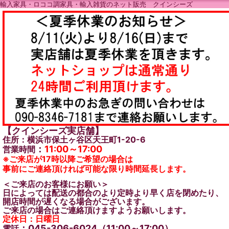
輸入家具・ロココ調家具・輸入雑貨のネット販売 クインシーズ
【クインシーズ実店舗】
住所：横浜市保土ヶ谷区天王町1-20-6
：
11:00～17:00
営業時間
※ご来店が17時以降ご希望の場合は
事前にご連絡頂ければ可能な限り時間延長します。
＜ご来店のお客様にお願い＞
日によっては配送の都合のより定時より早く店を閉めたり、
開店時間が遅くなる場合がございます。
ご来店の場合はご連絡頂けますようお願いします。
定休日：日曜日
：045-306-6024（11:00～17:00）
電話