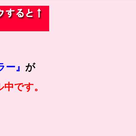
ラー』
が
ル中です。