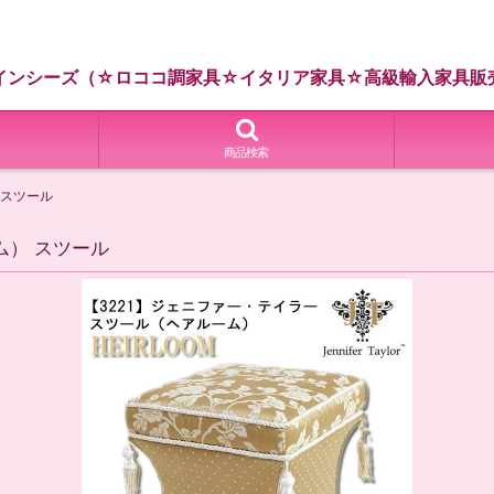
インシーズ（☆ロココ調家具☆イタリア家具☆高級輸入家具販
商品検索
 スツール
ム） スツール