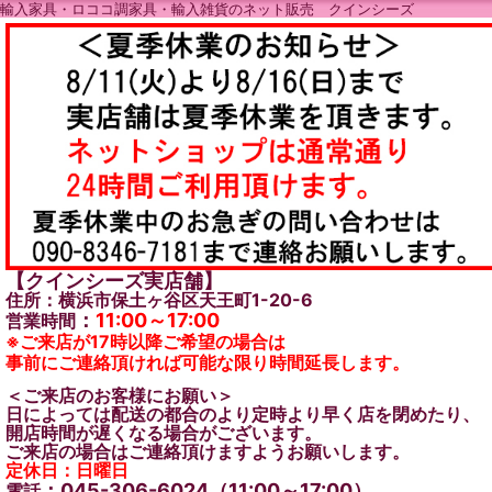
輸入家具・ロココ調家具・輸入雑貨のネット販売 クインシーズ
【クインシーズ実店舗】
住所：横浜市保土ヶ谷区天王町1-20-6
：
11:00～17:00
営業時間
※ご来店が17時以降ご希望の場合は
事前にご連絡頂ければ可能な限り時間延長します。
＜ご来店のお客様にお願い＞
日によっては配送の都合のより定時より早く店を閉めたり、
開店時間が遅くなる場合がございます。
ご来店の場合はご連絡頂けますようお願いします。
定休日：日曜日
：045-306-6024（11:00～17:00）
電話