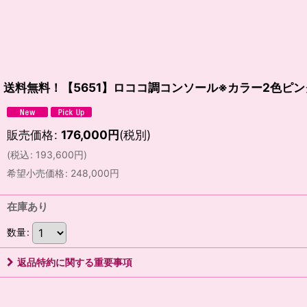
送料無料！【5651】ロココ調コンソール※カラー2色ピ
販売価格
:
176,000
円
(税別)
(
税込
:
193,600
円
)
希望小売価格
:
248,000
円
在庫あり
数量
:
返品特約に関する重要事項