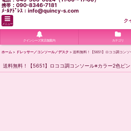
：090-8346-7181
携帯
ﾒｰﾙｱﾄﾞﾚｽ：info@quincy-s.com
ク
メニュー
クインシーズ実店舗案内
カテゴリ
ホーム
>
ドレッサー／コンソール／デスク
>
送料無料！【5651】ロココ調コン
送料無料！【5651】ロココ調コンソール※カラー2色ピ