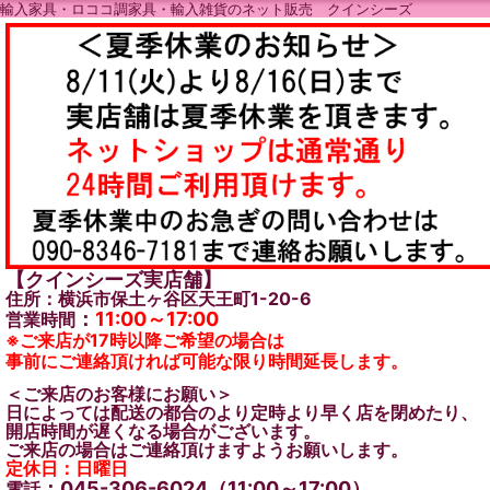
輸入家具・ロココ調家具・輸入雑貨のネット販売 クインシーズ
【クインシーズ実店舗】
住所：横浜市保土ヶ谷区天王町1-20-6
：
11:00～17:00
営業時間
※ご来店が17時以降ご希望の場合は
事前にご連絡頂ければ可能な限り時間延長します。
＜ご来店のお客様にお願い＞
日によっては配送の都合のより定時より早く店を閉めたり、
開店時間が遅くなる場合がございます。
ご来店の場合はご連絡頂けますようお願いします。
定休日：日曜日
：045-306-6024（11:00～17:00）
電話