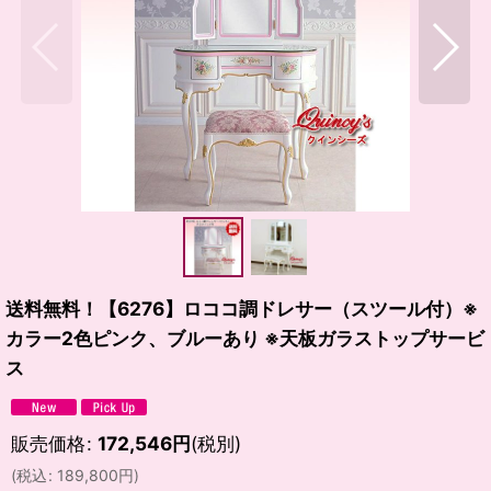
送料無料！【6276】ロココ調ドレサー（スツール付）※
カラー2色ピンク、ブルーあり ※天板ガラストップサービ
ス
販売価格
:
172,546
円
(税別)
(
税込
:
189,800
円
)