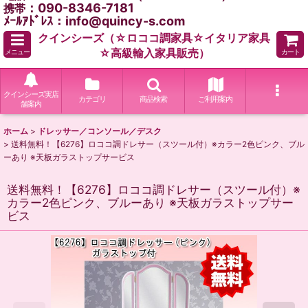
：090-8346-7181
携帯
ﾒｰﾙｱﾄﾞﾚｽ：info@quincy-s.com
クインシーズ（☆ロココ調家具☆イタリア家具
☆高級輸入家具販売）
メニュー
カート
クインシーズ実店
カテゴリ
商品検索
ご利用案内
舗案内
ホーム
>
ドレッサー／コンソール／デスク
>
送料無料！【6276】ロココ調ドレサー（スツール付）※カラー2色ピンク、ブル
ーあり ※天板ガラストップサービス
送料無料！【6276】ロココ調ドレサー（スツール付）※
カラー2色ピンク、ブルーあり ※天板ガラストップサー
ビス