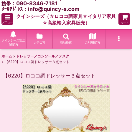
：090-8346-7181
携帯
ﾒｰﾙｱﾄﾞﾚｽ：info@quincy-s.com
クインシーズ（☆ロココ調家具☆イタリア家具
☆高級輸入家具販売）
メニュー
カート
クインシーズ実店
カテゴリ
商品検索
ご利用案内
舗案内
ホーム
>
ドレッサー／コンソール／デスク
>
【6220】ロココ調ドレッサー３点セット
【6220】ロココ調ドレッサー３点セット