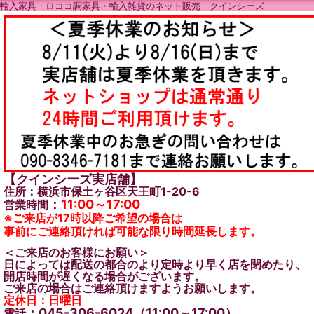
輸入家具・ロココ調家具・輸入雑貨のネット販売 クインシーズ
【クインシーズ実店舗】
住所：横浜市保土ヶ谷区天王町1-20-6
：
11:00～17:00
営業時間
※ご来店が17時以降ご希望の場合は
事前にご連絡頂ければ可能な限り時間延長します。
＜ご来店のお客様にお願い＞
日によっては配送の都合のより定時より早く店を閉めたり、
開店時間が遅くなる場合がございます。
ご来店の場合はご連絡頂けますようお願いします。
定休日：日曜日
：045-306-6024（11:00～17:00）
電話