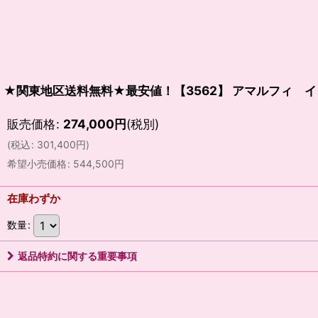
★関東地区送料無料★最安値！【3562】 アマルフィ 
販売価格
:
274,000
円
(税別)
(
税込
:
301,400
円
)
希望小売価格
:
544,500
円
在庫わずか
数量
:
返品特約に関する重要事項