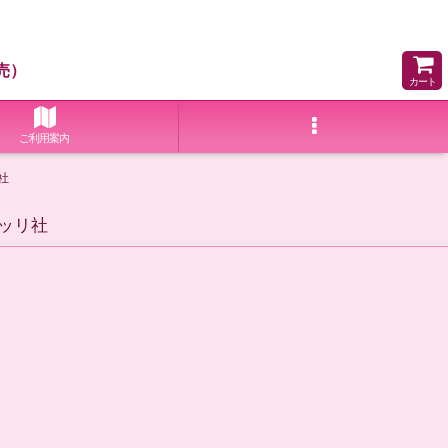
売）
カート
ご利用案内
社
ッリ社