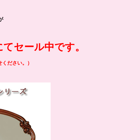
が
にてセール中です。
せください。）