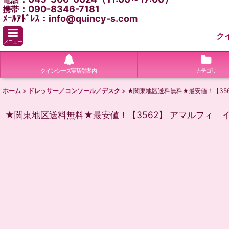
：090-8346-7181
携帯
ﾒｰﾙｱﾄﾞﾚｽ：info@quincy-s.com
ク
メニュー
クインシーズ実店舗案内
カテゴリ
ホーム
>
ドレッサー／コンソール／デスク
>
★関東地区送料無料★最安値！【35
★関東地区送料無料★最安値！【3562】 アマルフィ