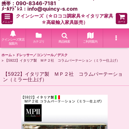
：090-8346-7181
携帯
ﾒｰﾙｱﾄﾞﾚｽ：info@quincy-s.com
クインシーズ（☆ロココ調家具☆イタリア家具
☆高級輸入家具販売）
メニュー
カート
クインシーズ実店
カテゴリ
商品検索
ご利用案内
舗案内
ホーム
>
ドレッサー／コンソール／デスク
>
【5922】イタリア製 ＭＰ２社 コラムパーテーション（ミラー仕上げ）
【5922】イタリア製 ＭＰ２社 コラムパーテーショ
ン（ミラー仕上げ）