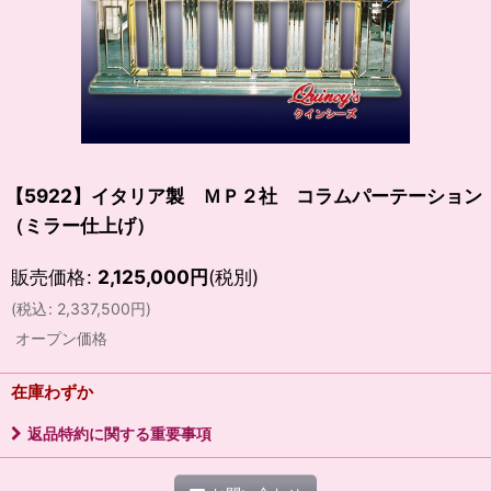
【5922】イタリア製 ＭＰ２社 コラムパーテーション
（ミラー仕上げ）
販売価格
:
2,125,000
円
(税別)
(
税込
:
2,337,500
円
)
オープン価格
在庫わずか
返品特約に関する重要事項