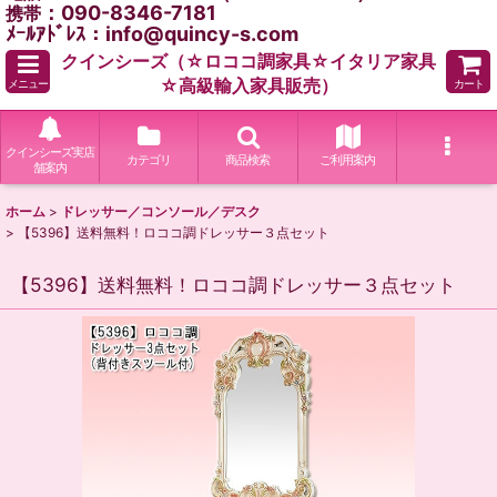
：090-8346-7181
携帯
ﾒｰﾙｱﾄﾞﾚｽ：info@quincy-s.com
クインシーズ（☆ロココ調家具☆イタリア家具
☆高級輸入家具販売）
メニュー
カート
クインシーズ実店
カテゴリ
商品検索
ご利用案内
舗案内
ホーム
>
ドレッサー／コンソール／デスク
>
【5396】送料無料！ロココ調ドレッサー３点セット
【5396】送料無料！ロココ調ドレッサー３点セット