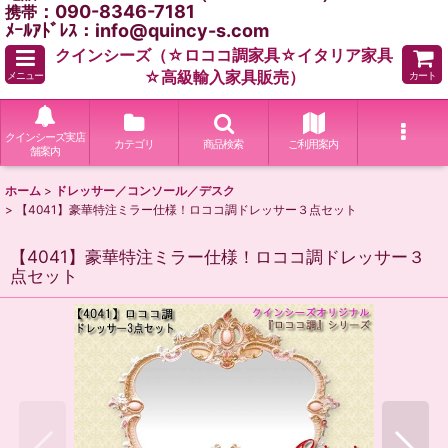
：090-8346-7181
携帯
ﾒｰﾙｱﾄﾞﾚｽ：info@quincy-s.com
クインシーズ（☆ロココ調家具☆イタリア家具
☆高級輸入家具販売）
メニュー
カート
クインシーズ実店
カテゴリ
商品検索
ご利用案内
舗案内
ホーム
>
ドレッサー／コンソール／デスク
>
【4041】豪華特注ミラー仕様！ロココ調ドレッサー３点セット
【4041】豪華特注ミラー仕様！ロココ調ドレッサー３
点セット