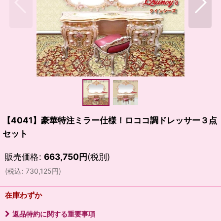
【4041】豪華特注ミラー仕様！ロココ調ドレッサー３点
セット
販売価格
:
663,750
円
(税別)
(
税込
:
730,125
円
)
在庫わずか
返品特約に関する重要事項