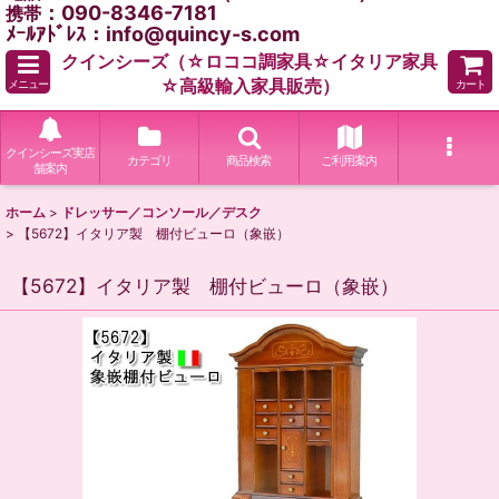
：090-8346-7181
携帯
ﾒｰﾙｱﾄﾞﾚｽ：info@quincy-s.com
クインシーズ（☆ロココ調家具☆イタリア家具
☆高級輸入家具販売）
メニュー
カート
クインシーズ実店
カテゴリ
商品検索
ご利用案内
舗案内
ホーム
>
ドレッサー／コンソール／デスク
>
【5672】イタリア製 棚付ビューロ（象嵌）
【5672】イタリア製 棚付ビューロ（象嵌）