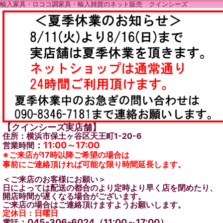
輸入家具・ロココ調家具・輸入雑貨のネット販売 クインシーズ
【クインシーズ実店舗】
住所：横浜市保土ヶ谷区天王町1-20-6
：
11:00～17:00
営業時間
※ご来店が17時以降ご希望の場合は
事前にご連絡頂ければ可能な限り時間延長します。
＜ご来店のお客様にお願い＞
日によっては配送の都合のより定時より早く店を閉めたり、
開店時間が遅くなる場合がございます。
ご来店の場合はご連絡頂けますようお願いします。
定休日：日曜日
：045-306-6024（11:00～17:00）
電話