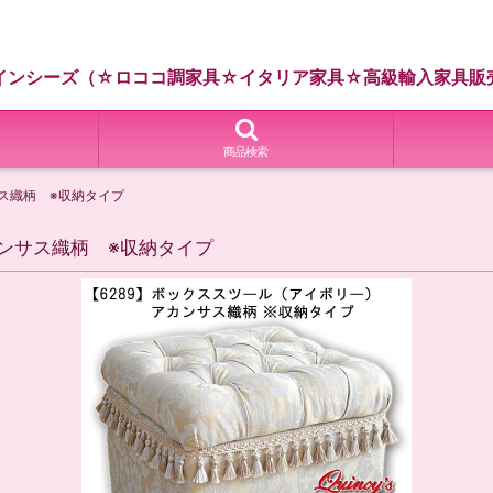
インシーズ（☆ロココ調家具☆イタリア家具☆高級輸入家具販
商品検索
ス織柄 ※収納タイプ
ンサス織柄 ※収納タイプ