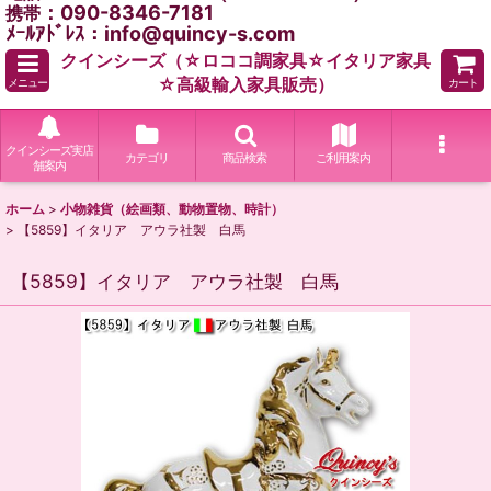
：090-8346-7181
携帯
ﾒｰﾙｱﾄﾞﾚｽ：info@quincy-s.com
クインシーズ（☆ロココ調家具☆イタリア家具
☆高級輸入家具販売）
メニュー
カート
クインシーズ実店
カテゴリ
商品検索
ご利用案内
舗案内
ホーム
>
小物雑貨（絵画類、動物置物、時計）
>
【5859】イタリア アウラ社製 白馬
【5859】イタリア アウラ社製 白馬