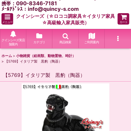
：090-8346-7181
携帯
ﾒｰﾙｱﾄﾞﾚｽ：info@quincy-s.com
クインシーズ（☆ロココ調家具☆イタリア家具
☆高級輸入家具販売）
メニュー
カート
クインシーズ実店
カテゴリ
商品検索
ご利用案内
舗案内
ホーム
>
小物雑貨（絵画類、動物置物、時計）
>
【5769】イタリア製 黒豹（陶器）
【5769】イタリア製 黒豹（陶器）