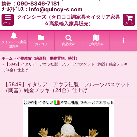
：090-8346-7181
携帯
ﾒｰﾙｱﾄﾞﾚｽ：info@quincy-s.com
クインシーズ（☆ロココ調家具☆イタリア家具
☆高級輸入家具販売）
メニュー
カート
クインシーズ実店
カテゴリ
商品検索
ご利用案内
舗案内
ホーム
>
小物雑貨（絵画類、動物置物、時計）
>
【5849】イタリア アウラ社製 フルーツバスケット（陶器）純金メッキ
（24金）仕上げ
【5849】イタリア アウラ社製 フルーツバスケット
（陶器）純金メッキ（24金）仕上げ