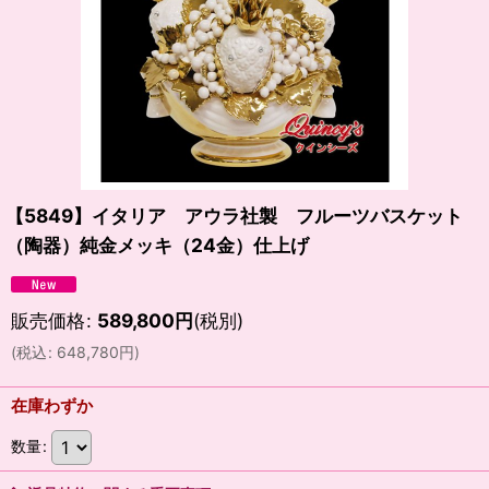
【5849】イタリア アウラ社製 フルーツバスケット
（陶器）純金メッキ（24金）仕上げ
販売価格
:
589,800
円
(税別)
(
税込
:
648,780
円
)
在庫わずか
数量
: