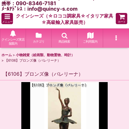
：090-8346-7181
携帯
ﾒｰﾙｱﾄﾞﾚｽ：info@quincy-s.com
クインシーズ（☆ロココ調家具☆イタリア家具
☆高級輸入家具販売）
メニュー
カート
クインシーズ実店
カテゴリ
商品検索
ご利用案内
舗案内
ホーム
>
小物雑貨（絵画類、動物置物、時計）
>
【6106】ブロンズ像（バレリーナ）
【6106】ブロンズ像（バレリーナ）