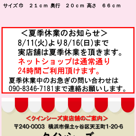
サイズ 巾 ２１ｃｍ 奥行 ２０ｃｍ 高さ ６６ｃｍ