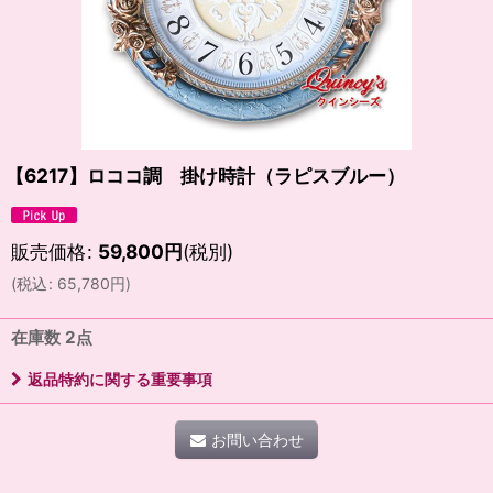
【6217】ロココ調 掛け時計（ラピスブルー）
販売価格
:
59,800
円
(税別)
(
税込
:
65,780
円
)
在庫数 2点
返品特約に関する重要事項
お問い合わせ