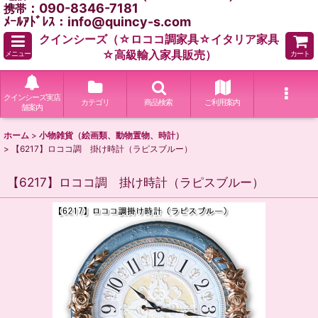
：090-8346-7181
携帯
ﾒｰﾙｱﾄﾞﾚｽ：info@quincy-s.com
クインシーズ（☆ロココ調家具☆イタリア家具
☆高級輸入家具販売）
メニュー
カート
クインシーズ実店
カテゴリ
商品検索
ご利用案内
舗案内
ホーム
>
小物雑貨（絵画類、動物置物、時計）
>
【6217】ロココ調 掛け時計（ラピスブルー）
【6217】ロココ調 掛け時計（ラピスブルー）