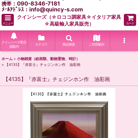
：090-8346-7181
携帯
ﾒｰﾙｱﾄﾞﾚｽ：info@quincy-s.com
クインシーズ（☆ロココ調家具☆イタリア家具
☆高級輸入家具販売）
メニュー
カート
クインシーズ実店
カテゴリ
商品検索
ご利用案内
舗案内
ホーム
>
小物雑貨（絵画類、動物置物、時計）
>
【4135】『赤富士』チェジンホン作 油彩画
【4135】『赤富士』チェジンホン作 油彩画