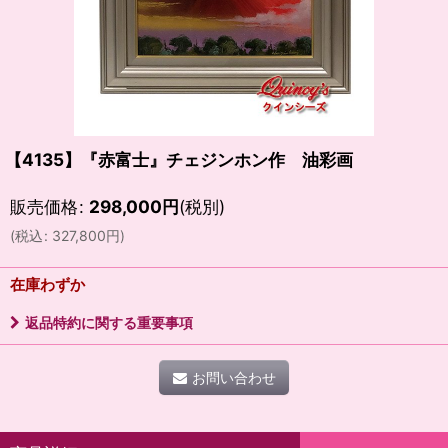
【4135】『赤富士』チェジンホン作 油彩画
販売価格
:
298,000
円
(税別)
(
税込
:
327,800
円
)
在庫わずか
返品特約に関する重要事項
お問い合わせ