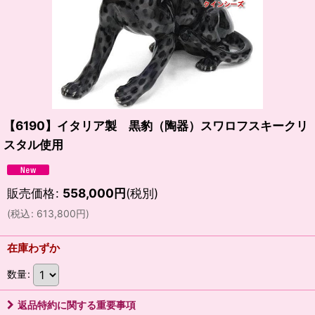
【6190】イタリア製 黒豹（陶器）スワロフスキークリ
スタル使用
販売価格
:
558,000
円
(税別)
(
税込
:
613,800
円
)
在庫わずか
数量
:
返品特約に関する重要事項