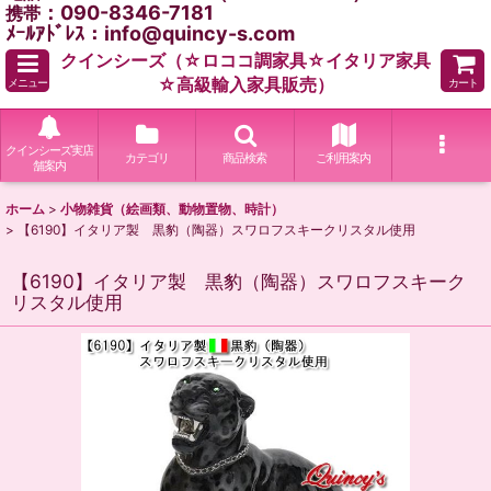
：090-8346-7181
携帯
ﾒｰﾙｱﾄﾞﾚｽ：info@quincy-s.com
クインシーズ（☆ロココ調家具☆イタリア家具
☆高級輸入家具販売）
メニュー
カート
クインシーズ実店
カテゴリ
商品検索
ご利用案内
舗案内
ホーム
>
小物雑貨（絵画類、動物置物、時計）
>
【6190】イタリア製 黒豹（陶器）スワロフスキークリスタル使用
【6190】イタリア製 黒豹（陶器）スワロフスキーク
リスタル使用