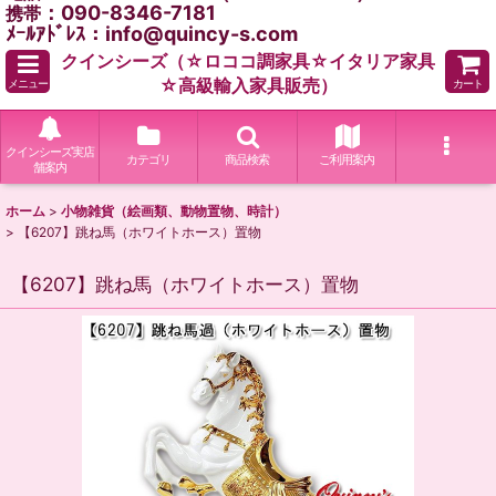
：090-8346-7181
携帯
ﾒｰﾙｱﾄﾞﾚｽ：info@quincy-s.com
クインシーズ（☆ロココ調家具☆イタリア家具
☆高級輸入家具販売）
メニュー
カート
クインシーズ実店
カテゴリ
商品検索
ご利用案内
舗案内
ホーム
>
小物雑貨（絵画類、動物置物、時計）
>
【6207】跳ね馬（ホワイトホース）置物
【6207】跳ね馬（ホワイトホース）置物