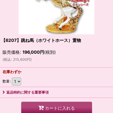
【6207】跳ね馬（ホワイトホース）置物
販売価格
:
196,000
円
(税別)
(
税込
:
215,600
円
)
在庫わずか
数量
:
返品特約に関する重要事項
カートに入れる