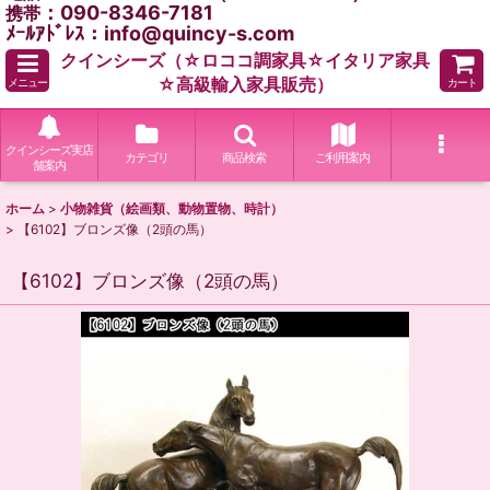
：090-8346-7181
携帯
ﾒｰﾙｱﾄﾞﾚｽ：info@quincy-s.com
クインシーズ（☆ロココ調家具☆イタリア家具
☆高級輸入家具販売）
メニュー
カート
クインシーズ実店
カテゴリ
商品検索
ご利用案内
舗案内
ホーム
>
小物雑貨（絵画類、動物置物、時計）
>
【6102】ブロンズ像（2頭の馬）
【6102】ブロンズ像（2頭の馬）