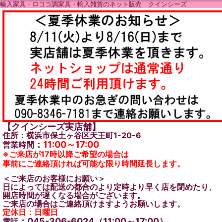
輸入家具・ロココ調家具・輸入雑貨のネット販売 クインシーズ
【クインシーズ実店舗】
住所：横浜市保土ヶ谷区天王町1-20-6
：
11:00～17:00
営業時間
※ご来店が17時以降ご希望の場合は
事前にご連絡頂ければ可能な限り時間延長します。
＜ご来店のお客様にお願い＞
日によっては配送の都合のより定時より早く店を閉めたり、
開店時間が遅くなる場合がございます。
ご来店の場合はご連絡頂けますようお願いします。
定休日：日曜日
：045-306-6024（11:00～17:00）
電話