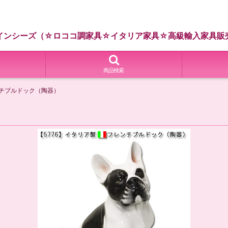
インシーズ（☆ロココ調家具☆イタリア家具☆高級輸入家具販
商品検索
ンチブルドック（陶器）