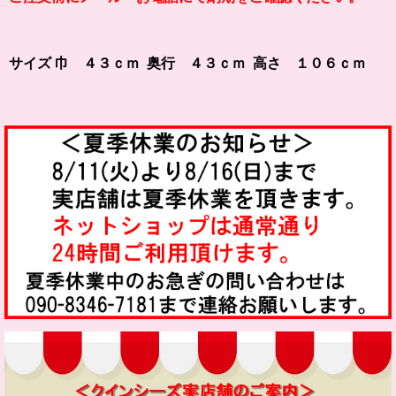
サイズ 巾 ４３ｃｍ 奥行 ４３ｃｍ 高さ １０６ｃｍ