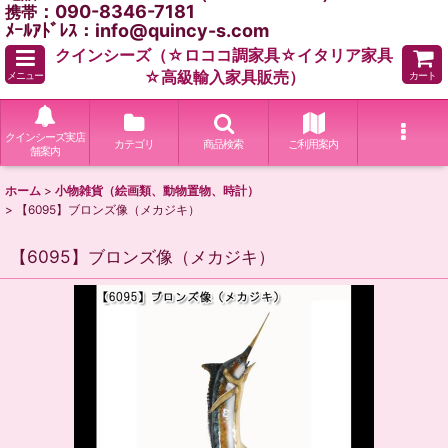
：090-8346-7181
携帯
ﾒｰﾙｱﾄﾞﾚｽ：info@quincy-s.com
クインシーズ（☆ロココ調家具☆イタリア家具
☆高級輸入家具販売）
メニュー
カート
クインシーズ実店
カテゴリ
商品検索
ご利用案内
舗案内
ホーム
>
小物雑貨（絵画類、動物置物、時計）
>
【6095】ブロンズ像（メカジキ）
【6095】ブロンズ像（メカジキ）