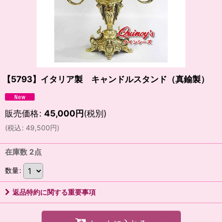
【5793】イタリア製 キャンドルスタンド（真鍮製）
販売価格
:
45,000
円
(税別)
(
税込
:
49,500
円
)
在庫数 2点
数量
:
返品特約に関する重要事項