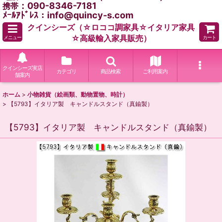
：090-8346-7181
携帯
ﾒｰﾙｱﾄﾞﾚｽ：info@quincy-s.com
クインシーズ（☆ロココ調家具☆イタリア家具
☆高級輸入家具販売）
メニュー
カート
クインシーズ実店
カテゴリ
商品検索
ご利用案内
舗案内
ホーム
>
小物雑貨（絵画類、動物置物、時計）
>
【5793】イタリア製 キャンドルスタンド（真鍮製）
【5793】イタリア製 キャンドルスタンド（真鍮製）