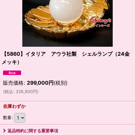
【5860】イタリア アウラ社製 シェルランプ（24金
メッキ）
販売価格
:
299,000
円
(税別)
(
税込
:
328,900
円
)
在庫わずか
数量
:
返品特約に関する重要事項