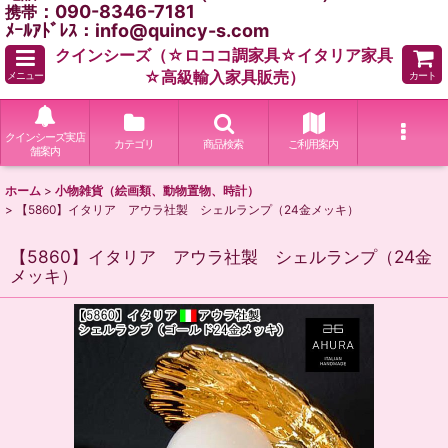
：090-8346-7181
携帯
ﾒｰﾙｱﾄﾞﾚｽ：info@quincy-s.com
クインシーズ（☆ロココ調家具☆イタリア家具
☆高級輸入家具販売）
メニュー
カート
クインシーズ実店
カテゴリ
商品検索
ご利用案内
舗案内
ホーム
>
小物雑貨（絵画類、動物置物、時計）
>
【5860】イタリア アウラ社製 シェルランプ（24金メッキ）
【5860】イタリア アウラ社製 シェルランプ（24金
メッキ）