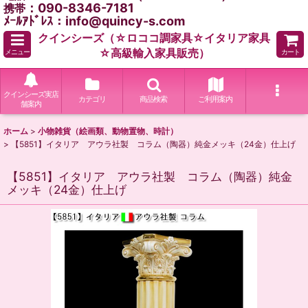
：090-8346-7181
携帯
ﾒｰﾙｱﾄﾞﾚｽ：info@quincy-s.com
クインシーズ（☆ロココ調家具☆イタリア家具
☆高級輸入家具販売）
メニュー
カート
クインシーズ実店
カテゴリ
商品検索
ご利用案内
舗案内
ホーム
>
小物雑貨（絵画類、動物置物、時計）
>
【5851】イタリア アウラ社製 コラム（陶器）純金メッキ（24金）仕上げ
【5851】イタリア アウラ社製 コラム（陶器）純金
メッキ（24金）仕上げ