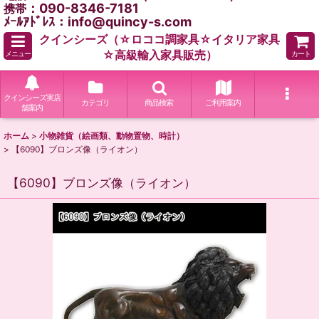
：090-8346-7181
携帯
ﾒｰﾙｱﾄﾞﾚｽ：info@quincy-s.com
クインシーズ（☆ロココ調家具☆イタリア家具
☆高級輸入家具販売）
メニュー
カート
クインシーズ実店
カテゴリ
商品検索
ご利用案内
舗案内
ホーム
>
小物雑貨（絵画類、動物置物、時計）
>
【6090】ブロンズ像（ライオン）
【6090】ブロンズ像（ライオン）