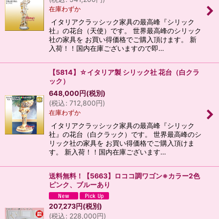
在庫わずか
イタリアクラッシック家具の最高峰『シリック
社』の花台（天使）です。 世界最高峰のシリック
社の家具を お買い得価格でご購入頂けます。 新
入荷！！国内在庫ございますので即…
【5814】☆イタリア製 シリック社 花台（白クラ
ック）
648,000
円
(税別)
(
税込
:
712,800
円
)
在庫わずか
イタリアクラッシック家具の最高峰『シリック
社』の花台（白クラック）です。 世界最高峰のシ
リック社の家具を お買い得価格でご購入頂けま
す。 新入荷！！国内在庫ございます…
送料無料！【5663】ロココ調ワゴン※カラー2色
ピンク、ブルーあり
207,273
円
(税別)
(
税込
:
228,000
円
)