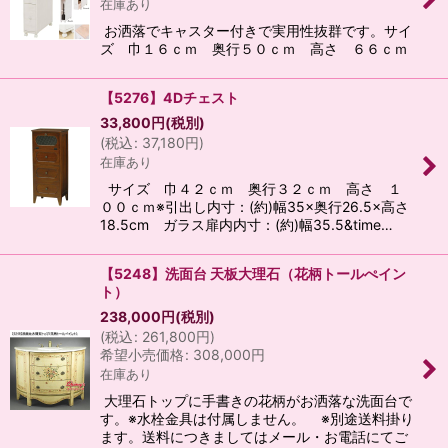
在庫あり
お洒落でキャスター付きで実用性抜群です。サイ
ズ 巾１６ｃｍ 奥行５０ｃｍ 高さ ６６ｃｍ
【5276】4Dチェスト
33,800
円
(税別)
(
税込
:
37,180
円
)
在庫あり
サイズ 巾４２ｃｍ 奥行３２ｃｍ 高さ １
００ｃｍ※引出し内寸：(約)幅35×奥行26.5×高さ
18.5cm ガラス扉内内寸：(約)幅35.5&time…
【5248】洗面台 天板大理石（花柄トールぺイン
ト）
238,000
円
(税別)
(
税込
:
261,800
円
)
希望小売価格
:
308,000
円
在庫あり
大理石トップに手書きの花柄がお洒落な洗面台で
す。※水栓金具は付属しません。 ※別途送料掛り
ます。送料につきましてはメール・お電話にてご