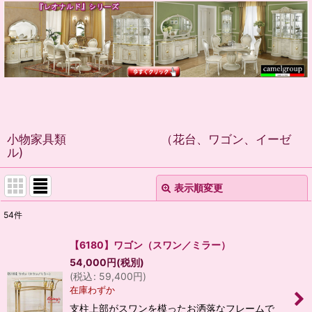
小物家具類 （花台、ワゴン、イーゼ
ル)
表示順変更
閉じる
54
件
表示数
:
【6180】ワゴン（スワン／ミラー）
54,000
円
(税別)
並び順
:
(
税込
:
59,400
円
)
在庫わずか
絞り込む
支柱上部がスワンを模ったお洒落なフレームで