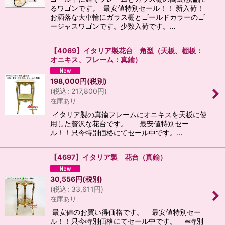
るワゴンです。 最安値特別セール！！ 新入荷！
お洒落な大車輪にガラス棚とゴールドカラーのゴ
ージャスワゴンです。少数入荷です。…
【4069】イタリア製花台 角型（天板、棚板：
オニキス、フレーム：真鍮）
198,000
円
(税別)
(
税込
:
217,800
円
)
在庫あり
イタリア製の真鍮フレームにオニキスを天板に使
用した贅沢な花台です。 最安値特別セー
ル！！只今特別価格にてセール中です。…
【4697】イタリア製 花台（真鍮）
30,556
円
(税別)
(
税込
:
33,611
円
)
在庫あり
最安値のお買い得価格です。 最安値特別セー
ル！！只今特別価格にてセール中です。 ※特別