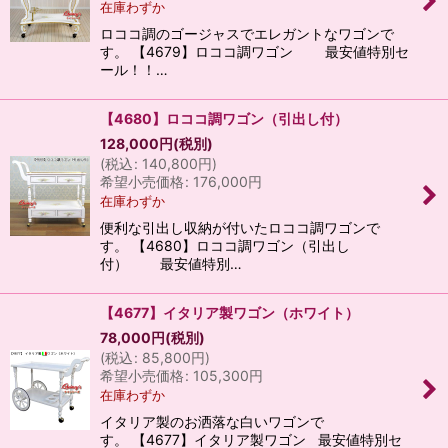
在庫わずか
ロココ調のゴージャスでエレガントなワゴンで
す。 【4679】ロココ調ワゴン 最安値特別セ
ール！！…
【4680】ロココ調ワゴン（引出し付）
128,000
円
(税別)
(
税込
:
140,800
円
)
希望小売価格
:
176,000
円
在庫わずか
便利な引出し収納が付いたロココ調ワゴンで
す。 【4680】ロココ調ワゴン（引出し
付） 最安値特別…
【4677】イタリア製ワゴン（ホワイト）
78,000
円
(税別)
(
税込
:
85,800
円
)
希望小売価格
:
105,300
円
在庫わずか
イタリア製のお洒落な白いワゴンで
す。 【4677】イタリア製ワゴン 最安値特別セ