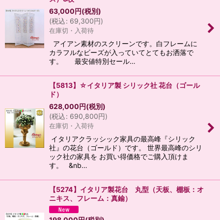
63,000
円
(税別)
(
税込
:
69,300
円
)
在庫切・入荷待
アイアン素材のスクリーンです。白フレームに
カラフルなビーズが入っていてとてもお洒落で
す。 最安値特別セール…
【5813】☆イタリア製 シリック社 花台（ゴール
ド）
628,000
円
(税別)
(
税込
:
690,800
円
)
在庫切・入荷待
イタリアクラッシック家具の最高峰『シリック
社』の花台（ゴールド）です。 世界最高峰のシリ
ック社の家具を お買い得価格でご購入頂けま
す。 &nb…
【5274】イタリア製花台 丸型（天板、棚板：オ
ニキス、フレーム：真鍮）
198,000
円
(税別)