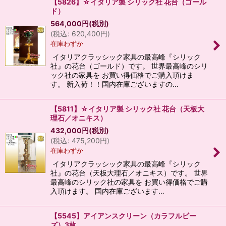
【5826】☆イタリア製 シリック社 花台（ゴール
ド）
564,000
円
(税別)
(
税込
:
620,400
円
)
在庫わずか
イタリアクラッシック家具の最高峰『シリック
社』の花台（ゴールド）です。 世界最高峰のシリ
ック社の家具を お買い得価格でご購入頂けま
す。 新入荷！！国内在庫ございますの…
【5811】☆イタリア製 シリック社 花台（天板大
理石／オニキス）
432,000
円
(税別)
(
税込
:
475,200
円
)
在庫わずか
イタリアクラッシック家具の最高峰『シリック
社』の花台（天板大理石／オニキス）です。 世界
最高峰のシリック社の家具を お買い得価格でご購
入頂けます。 国内在庫ございます…
【5545】アイアンスクリーン（カラフルビー
ズ）3枚