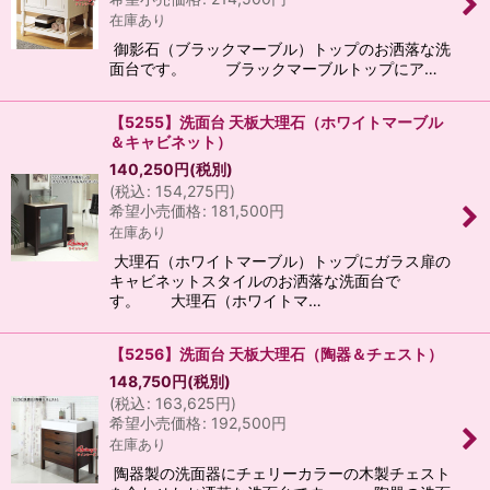
在庫あり
御影石（ブラックマーブル）トップのお洒落な洗
面台です。 ブラックマーブルトップにア…
【5255】洗面台 天板大理石（ホワイトマーブル
＆キャビネット）
140,250
円
(税別)
(
税込
:
154,275
円
)
希望小売価格
:
181,500
円
在庫あり
大理石（ホワイトマーブル）トップにガラス扉の
キャビネットスタイルのお洒落な洗面台で
す。 大理石（ホワイトマ…
【5256】洗面台 天板大理石（陶器＆チェスト）
148,750
円
(税別)
(
税込
:
163,625
円
)
希望小売価格
:
192,500
円
在庫あり
陶器製の洗面器にチェリーカラーの木製チェスト