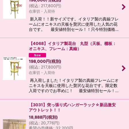
(
税込
:
217,800
円
)
在庫切・入荷待
新入荷！！新サイズです。イタリア製の真鍮フレ
ームにオニキスの天板を贅沢に使用した人気の花
台です。 最安値特別セール！！只今特別価格…
【4068】イタリア製花台 丸型（天板、棚板：
オニキス、フレーム：真鍮）
198,000
円
(税別)
(
税込
:
217,800
円
)
在庫切・入荷待
再入荷しました！イタリア製の真鍮フレームにオ
ニキスを天板に使用した贅沢な花台です。限定数
入荷ですのでお早めに！ 最安値特別セール！…
【3031】突っ張り式ハンガーラック☆新品激安
アウトレット！！
18,888
円
(税別)
(
税込
:
20,776
円
)
希望小売価格
:
32,200
円