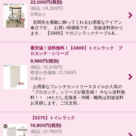
22,000
円
(税別)
(
税込
:
24,200
円
)
在庫あり
玄関先を素敵に飾ってくれるお洒落なアイアン
傘立です。 お買い得価格です。 別途送料掛かり
ます。 【3986】マガジンラックテーブル&…
最安値！送料無料！【4869】トイレラック ブ
ロカンテ・シリーズ
9,980
円
(税別)
(
税込
:
10,978
円
)
希望小売価格
:
21,780
円
在庫あり
お洒落なフレンチカントリースタイルが人気の
『ブロカンテ』シリーズが最安値！ 今なら送料無
料！！ （※ただし北海道・沖縄・離島は別途送料
お見積します。ご注文前…
【5275】トイレラック
19,800
円
(税別)
(
税込
:
21,780
円
)