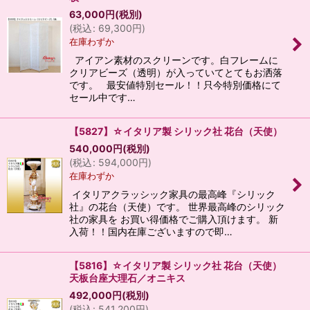
63,000
円
(税別)
(
税込
:
69,300
円
)
在庫わずか
アイアン素材のスクリーンです。白フレームに
クリアビーズ（透明）が入っていてとてもお洒落
です。 最安値特別セール！！只今特別価格にて
セール中です…
【5827】☆イタリア製 シリック社 花台（天使）
540,000
円
(税別)
(
税込
:
594,000
円
)
在庫わずか
イタリアクラッシック家具の最高峰『シリック
社』の花台（天使）です。 世界最高峰のシリック
社の家具を お買い得価格でご購入頂けます。 新
入荷！！国内在庫ございますので即…
【5816】☆イタリア製 シリック社 花台（天使）
天板台座大理石／オニキス
492,000
円
(税別)
(
税込
:
541,200
円
)