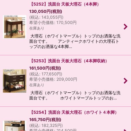
【5252】洗面台 天板大理石（4本脚）
130,050
円
(税別)
(
税込
:
143,055
円
)
希望小売価格
:
170,500
円
在庫あり
大理石（ホワイトマーブル）トップのお洒落な洗
面台です。 アンティークホワイトの大理石ト
ップのお洒落な4本脚…
【5253】洗面台 天板大理石（4本脚収納）
161,500
円
(税別)
(
税込
:
177,650
円
)
希望小売価格
:
209,000
円
在庫あり
大理石（ホワイトマーブル）トップのお洒落な洗
面台です。 ホワイトマーブルトップのお…
【5254】洗面台 天板大理石（ホワイト４本脚）
165,750
円
(税別)
(
税込
:
182,325
円
)
希望小売価格
:
214,500
円