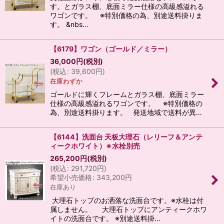
す。とガラス棚、底面ミラー仕様の高級感溢れる
ワゴンです。 ※特別価格の為、別途送料掛りま
す。 &nbs…
【6179】ワゴン（ゴールド／ミラー）
36,000
円
(税別)
(
税込
:
39,600
円
)
在庫わずか
ゴールドに輝くフレームとガラス棚、底面ミラー
仕様の高級感溢れるワゴンです。 ※特別価格の
為、別途送料掛ります。 発送地域で送料が異…
【6144】洗面台 天板大理石（レリーフ＆アンテ
ィークホワイト）※水栓別売
265,200
円
(税別)
(
税込
:
291,720
円
)
希望小売価格
:
343,200
円
在庫あり
大理石トップのお洒落な洗面台です。※水栓は付
属しません。 大理石トップにアンティークホワ
イトの洗面台です。 ※別途送料掛…