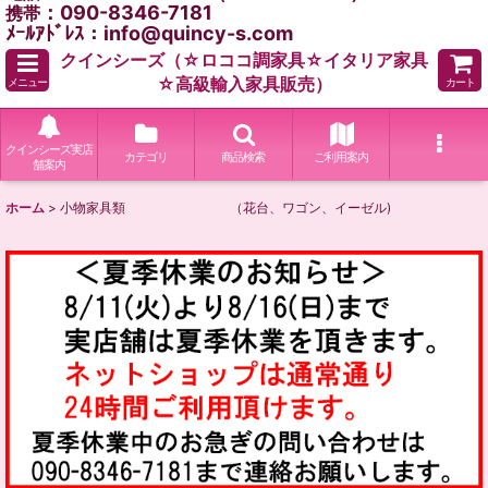
：090-8346-7181
携帯
ﾒｰﾙｱﾄﾞﾚｽ：info@quincy-s.com
クインシーズ（☆ロココ調家具☆イタリア家具
☆高級輸入家具販売）
メニュー
カート
クインシーズ実店
カテゴリ
商品検索
ご利用案内
舗案内
ホーム
>
小物家具類 （花台、ワゴン、イーゼル)