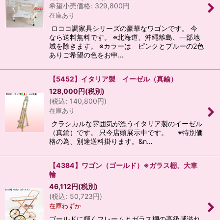
希望小売価格
:
329,800
円
在庫あり
ロココ調家具シリーズの豪華なワゴンです。 今
なら送料無料です。 ※北海道、沖縄離島、一部地
域を除きます。 ※カラーは ピンクとブルーの2色
ありご希望の色をお申…
【5452】イタリア製 イーゼル（真鍮）
128,000
円
(税別)
(
税込
:
140,800
円
)
在庫あり
クラシカルな雰囲気が漂うイタリア製のイーゼル
（真鍮）です。 只今店頭展示中です。 ※特別価
格の為、別途送料掛ります。&n…
【4384】ワゴン（ゴールド）※ガラス棚、大車
輪
46,112
円
(税別)
(
税込
:
50,723
円
)
在庫わずか
ゴールドに輝くフレームとガラス棚の高級感溢れ