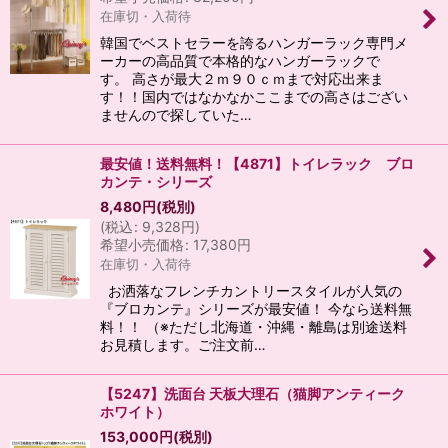
在庫切・入荷待
韓国でベストセラーを誇るハンガーラック専門メ
ーカーの高品質で本格的なハンガーラックで
す。 高さが最大２ｍ９０ｃｍまで対応出来ま
す！！国内ではなかなかここまでの高さはござい
ませんので探していた…
最安値！送料無料！【4871】トイレラック ブロ
カンテ・シリーズ
8,480
円
(税別)
(
税込
:
9,328
円
)
希望小売価格
:
17,380
円
在庫切・入荷待
お洒落なフレンチカントリースタイルが人気の
『ブロカンテ』シリーズが最安値！ 今なら送料無
料！！ （※ただし北海道・沖縄・離島は別途送料
お見積します。ご注文前…
【5247】洗面台 天板大理石（猫脚アンティーク
ホワイト）
153,000
円
(税別)