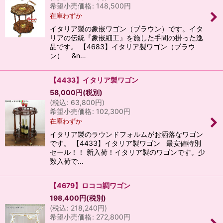
希望小売価格
:
148,500
円
在庫わずか
イタリア製の象嵌ワゴン（ブラウン）です。イタ
リアの伝統『象嵌細工』を施した手間の掛った逸
品です。 【4683】イタリア製ワゴン（ブラウ
ン） &n…
【4433】イタリア製ワゴン
58,000
円
(税別)
(
税込
:
63,800
円
)
希望小売価格
:
102,300
円
在庫わずか
イタリア製のラウンドフォルムがお洒落なワゴン
です。 【4433】イタリア製ワゴン 最安値特別
セール！！ 新入荷！イタリア製のワゴンです。少
数入荷で…
【4679】ロココ調ワゴン
198,400
円
(税別)
(
税込
:
218,240
円
)
希望小売価格
:
272,800
円