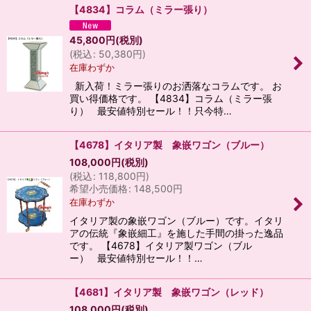
【4834】コラム（ミラー張り）
45,800
円
(税別)
(
税込
:
50,380
円
)
在庫わずか
新入荷！ミラー張りのお洒落なコラムです。 お
買い得価格です。 【4834】コラム（ミラー張
り） 最安値特別セール！！只今特…
【4678】イタリア製 象嵌ワゴン（ブルー）
108,000
円
(税別)
(
税込
:
118,800
円
)
希望小売価格
:
148,500
円
在庫わずか
イタリア製の象嵌ワゴン（ブルー）です。イタリ
アの伝統『象嵌細工』を施した手間の掛った逸品
です。 【4678】イタリア製ワゴン（ブル
ー） 最安値特別セール！！…
【4681】イタリア製 象嵌ワゴン（レッド）
108,000
円
(税別)