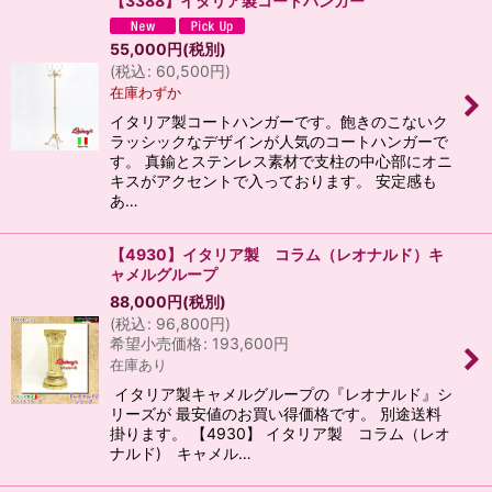
【3388】イタリア製コートハンガー
55,000
円
(税別)
(
税込
:
60,500
円
)
在庫わずか
イタリア製コートハンガーです。飽きのこないク
ラッシックなデザインが人気のコートハンガーで
す。 真鍮とステンレス素材で支柱の中心部にオニ
キスがアクセントで入っております。 安定感も
あ…
【4930】イタリア製 コラム（レオナルド）キ
ャメルグループ
88,000
円
(税別)
(
税込
:
96,800
円
)
希望小売価格
:
193,600
円
在庫あり
イタリア製キャメルグループの『レオナルド』シ
リーズが 最安値のお買い得価格です。 別途送料
掛ります。 【4930】 イタリア製 コラム（レオ
ナルド) キャメル…