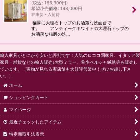
(
税込
:
168,300
円
)
希望小売価格
:
198,000
円
在庫切・入荷待
猫脚に大理石トップのお洒落な洗面台で
す。 アンティークホワイトの大理石トップの
お洒落な猫脚の洗…
輸入家具がとにかく安いと評判です！人気のロココ調家具、イタリア製
家具・雑貨などの輸入販売♪大型ミラー、希少ペルシャ絨毯等も販売し
ています。（実物が見れる実店舗も大好評営業中！ぜひお越し下さ
い。）
ホーム
ショッピングカート
マイページ
最近チェックしたアイテム
特定商取引法表示