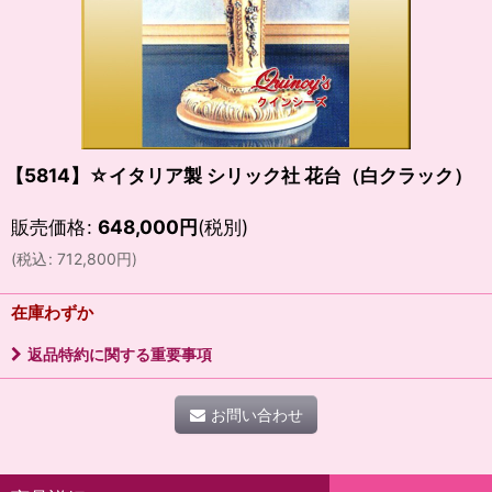
【5814】☆イタリア製 シリック社 花台（白クラック）
販売価格
:
648,000
円
(税別)
(
税込
:
712,800
円
)
在庫わずか
返品特約に関する重要事項
お問い合わせ