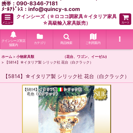
：090-8346-7181
携帯
ﾒｰﾙｱﾄﾞﾚｽ：info@quincy-s.com
クインシーズ（☆ロココ調家具☆イタリア家具
☆高級輸入家具販売）
メニュー
カート
クインシーズ実店
カテゴリ
商品検索
ご利用案内
舗案内
ホーム
>
小物家具類 （花台、ワゴン、イーゼル)
>
【5814】☆イタリア製 シリック社 花台（白クラック）
【5814】☆イタリア製 シリック社 花台（白クラック）