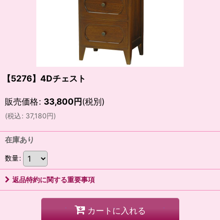
【5276】4Dチェスト
販売価格
:
33,800
円
(税別)
(
税込
:
37,180
円
)
在庫あり
数量
:
返品特約に関する重要事項
カートに入れる