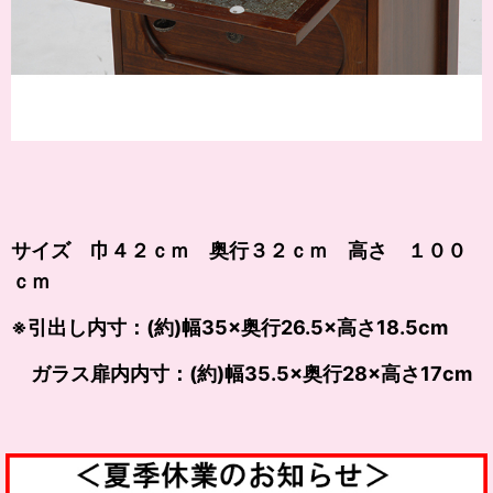
サイズ 巾４２ｃｍ 奥行３２ｃｍ 高さ １００
ｃｍ
※引出し内寸：(約)幅35×奥行26.5×高さ18.5cm
ガラス扉内内寸：(約)幅35.5×奥行28×高さ17cm