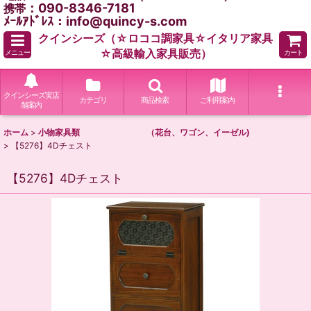
：090-8346-7181
携帯
ﾒｰﾙｱﾄﾞﾚｽ：info@quincy-s.com
クインシーズ（☆ロココ調家具☆イタリア家具
☆高級輸入家具販売）
メニュー
カート
クインシーズ実店
カテゴリ
商品検索
ご利用案内
舗案内
ホーム
>
小物家具類 （花台、ワゴン、イーゼル)
>
【5276】4Dチェスト
【5276】4Dチェスト