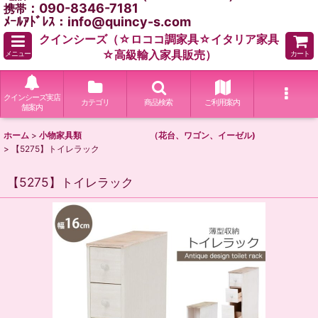
：090-8346-7181
携帯
ﾒｰﾙｱﾄﾞﾚｽ：info@quincy-s.com
クインシーズ（☆ロココ調家具☆イタリア家具
☆高級輸入家具販売）
メニュー
カート
クインシーズ実店
カテゴリ
商品検索
ご利用案内
舗案内
ホーム
>
小物家具類 （花台、ワゴン、イーゼル)
>
【5275】トイレラック
【5275】トイレラック