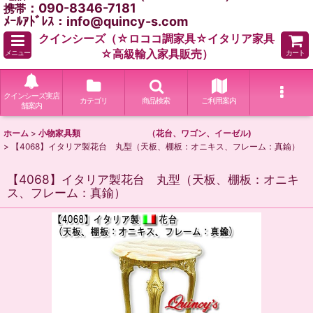
：090-8346-7181
携帯
ﾒｰﾙｱﾄﾞﾚｽ：info@quincy-s.com
クインシーズ（☆ロココ調家具☆イタリア家具
☆高級輸入家具販売）
メニュー
カート
クインシーズ実店
カテゴリ
商品検索
ご利用案内
舗案内
ホーム
>
小物家具類 （花台、ワゴン、イーゼル)
>
【4068】イタリア製花台 丸型（天板、棚板：オニキス、フレーム：真鍮）
【4068】イタリア製花台 丸型（天板、棚板：オニキ
ス、フレーム：真鍮）