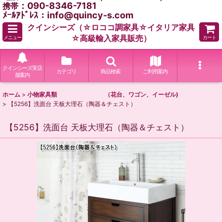
：090-8346-7181
携帯
ﾒｰﾙｱﾄﾞﾚｽ：info@quincy-s.com
クインシーズ（☆ロココ調家具☆イタリア家具
☆高級輸入家具販売）
メニュー
カート
クインシーズ実店
カテゴリ
商品検索
ご利用案内
舗案内
ホーム
>
小物家具類 （花台、ワゴン、イーゼル)
>
【5256】洗面台 天板大理石（陶器＆チェスト）
【5256】洗面台 天板大理石（陶器＆チェスト）