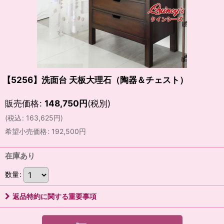
【5256】洗面台 天板大理石（陶器＆チェスト）
販売価格
:
148,750
円
(税別)
(
税込
:
163,625
円
)
希望小売価格
:
192,500
円
在庫あり
数量
:
返品特約に関する重要事項