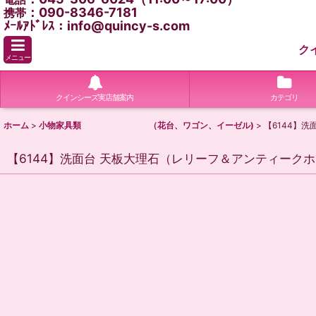
：090-8346-7181
携帯
ﾒｰﾙｱﾄﾞﾚｽ：info@quincy-s.com
ク
メニュー
クインシーズ実店舗案内
カテゴリ
ホーム
>
小物家具類 （花台、ワゴン、イーゼル)
>
【6144】
【6144】洗面台 天板大理石（レリーフ＆アンティーク