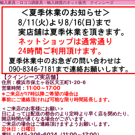
輸入家具・ロココ調家具・輸入雑貨のネット販売 クインシーズ
【クインシーズ実店舗】
住所：横浜市保土ヶ谷区天王町1-20-6
：
11:00～17:00
営業時間
※ご来店が17時以降ご希望の場合は
事前にご連絡頂ければ可能な限り時間延長します。
＜ご来店のお客様にお願い＞
日によっては配送の都合のより定時より早く店を閉めたり、
開店時間が遅くなる場合がございます。
ご来店の場合はご連絡頂けますようお願いします。
定休日：日曜日
：045-306-6024（11:00～17:00）
電話