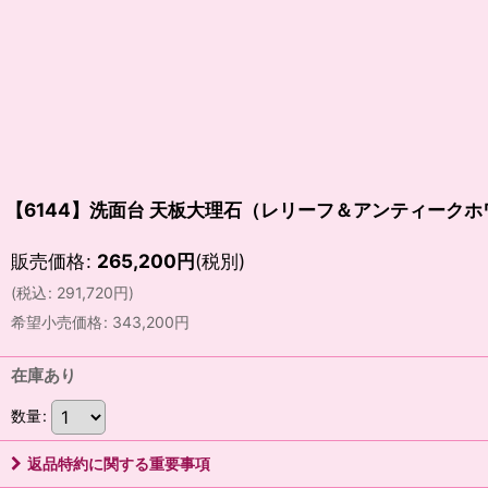
【6144】洗面台 天板大理石（レリーフ＆アンティーク
販売価格
:
265,200
円
(税別)
(
税込
:
291,720
円
)
希望小売価格
:
343,200
円
在庫あり
数量
:
返品特約に関する重要事項