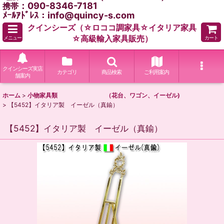
：090-8346-7181
携帯
ﾒｰﾙｱﾄﾞﾚｽ：info@quincy-s.com
クインシーズ（☆ロココ調家具☆イタリア家具
☆高級輸入家具販売）
メニュー
カート
クインシーズ実店
カテゴリ
商品検索
ご利用案内
舗案内
ホーム
>
小物家具類 （花台、ワゴン、イーゼル)
>
【5452】イタリア製 イーゼル（真鍮）
【5452】イタリア製 イーゼル（真鍮）