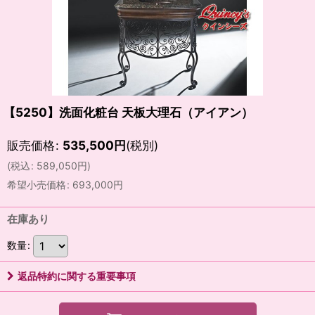
【5250】洗面化粧台 天板大理石（アイアン）
販売価格
:
535,500
円
(税別)
(
税込
:
589,050
円
)
希望小売価格
:
693,000
円
在庫あり
数量
:
返品特約に関する重要事項