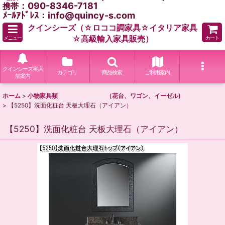
：090-8346-7181
携帯
ﾒｰﾙｱﾄﾞﾚｽ：info@quincy-s.com
クインシーズ（☆ロココ調家具☆イタリア家具
☆高級輸入家具販売）
メニュー
カート
クインシーズ実店
カテゴリ
商品検索
ご利用案内
舗案内
ホーム
>
小物家具類 （花台、ワゴン、イーゼル)
>
【5250】洗面化粧台 天板大理石（アイアン）
【5250】洗面化粧台 天板大理石（アイアン）