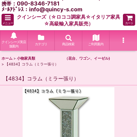
：090-8346-7181
携帯
ﾒｰﾙｱﾄﾞﾚｽ：info@quincy-s.com
クインシーズ（☆ロココ調家具☆イタリア家具
☆高級輸入家具販売）
メニュー
カート
クインシーズ実店
カテゴリ
商品検索
ご利用案内
舗案内
ホーム
>
小物家具類 （花台、ワゴン、イーゼル)
>
【4834】コラム（ミラー張り）
【4834】コラム（ミラー張り）