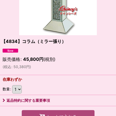
【4834】コラム（ミラー張り）
販売価格
:
45,800
円
(税別)
(
税込
:
50,380
円
)
在庫わずか
数量
:
返品特約に関する重要事項